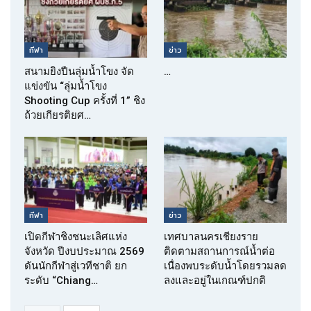
กีฬา
ข่าว
สนามยิงปืนลุ่มน้ำโขง จัด
…
แข่งขัน “ลุ่มน้ำโขง
Shooting Cup ครั้งที่ 1” ชิง
ถ้วยเกียรติยศ…
กีฬา
ข่าว
เปิดกีฬาชิงชนะเลิศแห่ง
เทศบาลนครเชียงราย
จังหวัด ปีงบประมาณ 2569
ติดตามสถานการณ์น้ำต่อ
ดันนักกีฬาสู่เวทีชาติ ยก
เนื่องพบระดับน้ำโดยรวมลด
ระดับ “Chiang…
ลงและอยู่ในเกณฑ์ปกติ