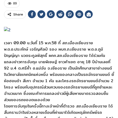
89
Share
เวลา 09.00 น.วันที่ 15 พ.ค.58 ที่ สภ.เมืองเชียงราย
พ.ต.อ.ประทักษ์ เจริญศิลป์ รอง ผบก.ภ.เชียงราย พ.ต.อ.ภูมิ
ปัญญ์ญา นวตระกูลพิสุทธิ์ ผกก.สภ.เมืองเชียงราย ได้ร่วมกัน
แถลงข่าวการจับกุม นายพิเชษฐ์ ซาวคำเขต อายุ 18 ปีบ้านเลขที่
92 ม.4 ต.ศรีค้ำ อ.แม่จัน จ.เชียงราย เป็นนักศึกษาสาขาช่างยนต์
ในวิทยาลัยเทคนิคแห่งหนึ่ง พร้อมของกลางเป็นรถจักรยานยนต์ ยี่
ห้อฮอนด้า สีเทา จำนวน 1 คัน และโครงรถจักรยานยนต์จำนวน 2
โครง พร้อมกับอุปกรณ์ส่วนควบของรถจักรยานยนต์ที่ถูกชำแหละ
จำนวนมาก ซึ่งขณะทำการแถลงข่าวมีผู้เสียหายมาตรวจสอบชิ้น
ส่วนของรถของตนเองด้วย
โดยการจับกุมในครั้งนี้ทางเจ้าหน้าที่ตำรวจ สภ.เมืองเชียงราย ได้
สืบทราบว่าในช่วงหลายเดือนที่ผ่านมาได้เกิดเหตุลักทรัพย์รถ