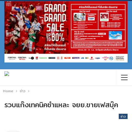
Home
ข่าว
รวบแก๊งเทคนิคชำแหละ จยย.ขายเฟสบุ๊ค
ข่าว