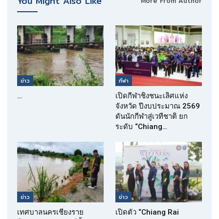
You Might Also Like
More From Author
ข่าว
กีฬา
…
เปิดกีฬาชิงชนะเลิศแห่ง
จังหวัด ปีงบประมาณ 2569
ดันนักกีฬาสู่เวทีชาติ ยก
ระดับ “Chiang…
ข่าว
ข่าว
เทศบาลนครเชียงราย
เปิดตัว “Chiang Rai