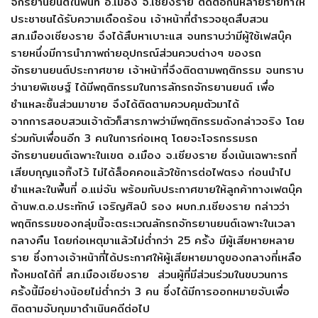
จักรยานยนต์ในพื้นที่ อ.เมือง จ.เชียงราย ติดต่อกันหลายรายทำให้
ประชาชนได้รับความเดือดร้อน เจ้าหน้าที่ตำรวจชุดสืบสวน
สภ.เมืองเชียงราย จึงได้สืบหาเบาะแส จนทราบว่ามีผู้ใช้เฟสบุ๊ค
รายหนึ่งมีการนำภาพถ่ายอุปกรณ์ส่วนควบต่างๆ ของรถ
จักรยานยนต์ประกาศขาย เจ้าหน้าที่จึงติดตามพฤติกรรม จนทราบ
ว่านายพิเชษฐ์ ได้มีพฤติกรรมในการลักรถจักรยานยนต์ เพื่อ
ชำแหละชิ้นส่วนมาขาย จึงได้ติดตามควบคุมตัวมาได้
จากการสอบสวนเจ้าตัวก็สารภาพว่ามีพฤติกรรมดังกล่าวจริง โดย
ร่วมกับเพื่อนอีก 3 คนในการก่อเหตุ โดยจะโจรกรรมรถ
จักรยานยนต์เฉพาะในเขต อ.เมือง จ.เชียงราย ซึ่งเน้นเฉพาะรถที่
เสียบกุญแจทิ้งไว้ ไม่ได้ล็อคคอแล้วใช้การต่อไฟตรง ก่อนนำไป
ชำแหละในพื้นที่ อ.แม่จัน พร้อมกับประกาศขายให้ลูกค้าทางเฟตบุ๊ค
ด้านพ.ต.อ.ประทักษ์ เจริญศิลป์ รอง ผบก.ภ.เชียงราย กล่าวว่า
พฤติกรรมของกลุ่มนี้จะตระเวณลักรถจักรยานยนต์เฉพาะในเวลา
กลางคืน โดยก่อเหตุมาแล้วไม่ต่ำกว่า 25 ครั้ง มีผู้เสียหายหลาย
ราย ซึ่งทางเจ้าหน้าที่ได้ประกาศให้ผู้เสียหายมาดูของกลางที่เหลือ
ทั้งหมดได้ที่ สภ.เมืองเชียงราย ส่วนผู้ที่มีส่วนร่วมในขบวนการ
ครั้งนี้มีอย่างน้อยไม่ต่ำกว่า 3 คน ซึ่งได้มีการออกหมายจับเพื่อ
ติดตามจับกุมมาดำเนินคดีต่อไป