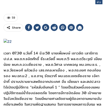
ข่าว
59
Share
เวลา 07.30 น.วันที่ 14 มิ.ย.58 นายเพิ่มพงษ์ เชาวลิต เลาธิการ
ป.ป.ส. พล.ต.ท.ธนิตศักดิ์ ธีระสวัสดิ์ ผบช.ภ.5 พล.ต.ตวีระวุฒิ เนียม
น้อย ผบก.ภ.จว.เชียงราย , พล.ต.วิศาล นาคผจญ ผบ.จทบ.ช.ร. ,
พ.อ.วัชรพงศ์ แก้วแจ้ง เสธ.กกล.ผาเมือง , พ.อ.ทรงยศ ทองก้อน
รอง ผบ.ฉก.ม.2 , น.อ.ภานุ รัตนวาที ผบ.นรข.เขตเชียงราย เจ้หา
น้าที่ ปราบปรามยาเสพติดจากประเทศ จีน เมียนมา และสปป.ลาว
ได้เปิดปฏิบัติการ “รหัสลับอินทนท์ 1 ” โดยเป็นส่วนหนึ่งของแผน
ปฏิบัติการแม่น้ำโขงปลอดภัย โดยการมีการปิดล้อม 30 เป้าหมาย
ในจังหวัดเชียงราย โดยมีหมายศาลติดตามผู้ต้องหาตามหมายจับ
คดียาเสพติด ในความผิดฐานสมคบ ในการขยายผลการจับกุม พล