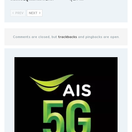
PREV
NEXT
Comments are closed, but
trackbacks
and pingbacks are open.