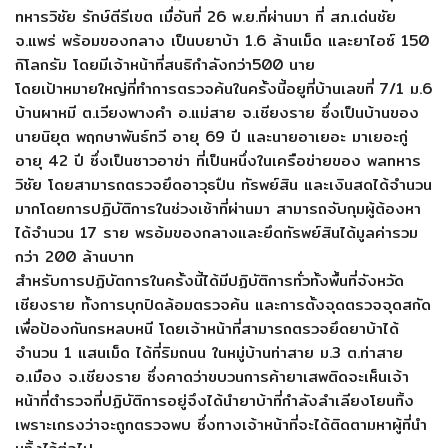
ทหารวิชัย รักษ์ตีรีเขต เมื่อันที่ 26 พ.ย.ที่ผ่านมา ที่ สภ.เด่นชัย
จ.แพร่ พร้อมของกลาง เป็นบยาบ้า 1.6 ล้านเม็ด และยาไอซ์ 150
กิโลกรัม โดยมีเจ้าหน้าที่สนธิกำลังกว่า500 นาย
โดยเป้าหมายใหญ่ที่ทำการตรวจค้นในครั้งนี้อยูที่บ้านเลขที่ 7/1 ม.6
บ้านผาหมี ต.เวียงพางคำ อ.แม่สาย จ.เชียงราย ซึ่งเป็นบ้านของ
นายนิยุต พฤกษาพันธ์ทวี อายุ 69 ปี และนายอาเยอะ มาเยอะกู่
อายุ 42 ปี ซึ่งเป็นชาวอาข่า ที่เป็นหนึ่งในเครือข่ายของ พลทหาร
วิชัย โดยสามารถตรวจยึดอาวุธปืน ทัรพย์สิน และเงินสดได้จำนวน
มากโดยการปฏิบัติการในช่วงเช้าที่ผ่านมา สามารถจับกุมผู้ต้องหา
ได้จำนวน 17 ราย พรอ้มของกลางและยึดทัรพย์สินได้มูลค่ารวม
กว่า 200 ล้านบาท
สำหรับการปฏิบัตการในครั้งนี้ได้มีปฏิบัติการทั่วทั้งพื้นที่จังหวัด
เชียงราย ทั้งการบุกปิดล้อมตรวจค้น และการตั้งจุดตรวจจุดสกัด
เพื่อป้องกันกรหลบหนี โดยเจ้าหน้าที่สามารถตรวจยึดยาบ้าได้
จำนวน 1 แสนเม็ด ได้ที่ริมถนน ในหมู่บ้านท่าสาย ม.3 ต.ท่าสาย
อ.เมือง จ.เชียงราย ซึ่งคาดว่าขบวนการค้ายาเสพติดจะเห็นเจ้า
หน้าที่ตำรวจที่ปฏิบัติการอยู่จึงได้นำยาบ้าที่กำลังลำเลียงโยนทิ้ง
เพราะเกรงว่าจะถูกตรวจพบ ซึ่งทางเจ้าหน้าที่จะได้ติดตามหาผู้ที่นำ