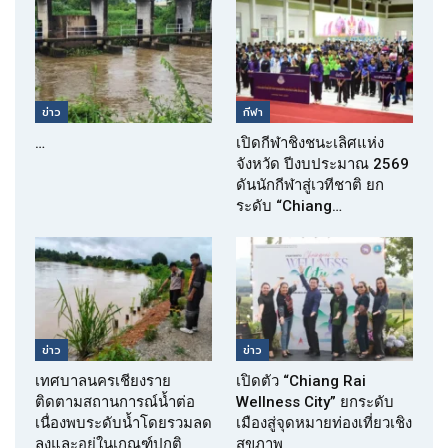
ข่าว
กีฬา
…
เปิดกีฬาชิงชนะเลิศแห่ง
จังหวัด ปีงบประมาณ 2569
ดันนักกีฬาสู่เวทีชาติ ยก
ระดับ “Chiang…
ข่าว
ข่าว
เทศบาลนครเชียงราย
เปิดตัว “Chiang Rai
ติดตามสถานการณ์น้ำต่อ
Wellness City” ยกระดับ
เนื่องพบระดับน้ำโดยรวมลด
เมืองสู่จุดหมายท่องเที่ยวเชิง
ลงและอยู่ในเกณฑ์ปกติ
สุขภาพ