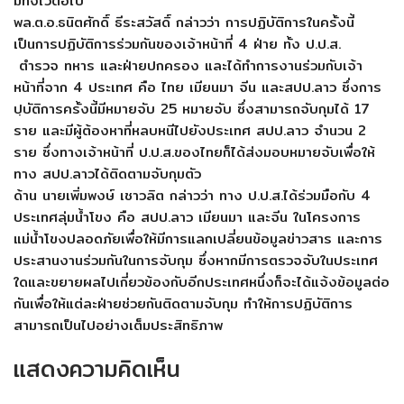
มทิ้งไว้ต่อไป
พล.ต.อ.ธนิตศักดิ์ ธีระสวัสดิ์ กล่าวว่า การปฏิบัติการในครั้งนี้
เป็นการปฏิบัติการร่วมกันของเจ้าหน้าที่ 4 ฝ่าย ทั้ง ป.ป.ส.
ตำรวจ ทหาร และฝ่ายปกครอง และได้ทำการงานร่วมกับเจ้า
หน้าที่จาก 4 ประเทศ คือ ไทย เมียนมา จีน และสปป.ลาว ซึ่งการ
ปฺบัติการครั้งนี้มีหมายจับ 25 หมายจับ ซึ่งสามารถจับกุมได้ 17
ราย และมีผู้ต้องหาที่หลบหนีไปยังประเทศ สปป.ลาว จำนวน 2
ราย ซึ่งทางเจ้าหน้าที่ ป.ป.ส.ของไทยก็ได้ส่งมอบหมายจับเพื่อให้
ทาง สปป.ลาวได้ติดตามจับกุมตัว
ด้าน นายเพิ่มพงษ์ เชาวลิต กล่าวว่า ทาง ป.ป.ส.ได้ร่วมมือกับ 4
ประเทศลุ่มน้ำโขง คือ สปป.ลาว เมียนมา และจีน ในโครงการ
แม่น้ำโขงปลอดภัยเพื่อให้มีการแลกเปลี่ยนข้อมูลข่าวสาร และการ
ประสานงานร่วมกันในการจับกุม ซึ่งหากมีการตรวจจับในประเทศ
ใดและขยายผลไปเกี่ยวข้องกับอีกประเทศหนึ่งก็จะได้แจ้งข้อมูลต่อ
กันเพื่อให้แต่ละฝ่ายช่วยกันติดตามจับกุม ทำให้การปฏิบัติการ
สามารถเป็นไปอย่างเต็มประสิทธิภาพ
แสดงความคิดเห็น