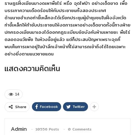
ราษฎรฝั่งเมียนมางดเผาพืชไร่ หรือ จุดไฟป่า อย่างเด็ดขาด เพื่อ
บรรเทาความเดือดร้อนให้กับประชาชนทั้งสองประเทศ
ด้านนายอำเภอท่าขี้เหล็กจะได้เรียกประชุมผู้นำชุมชนในฝั่งจังหวัด
ท่าขี้เหล็กให้กำชับประชาชนให้งดการเผาอย่างเด็ดขาดทั้งนี้ทางฝ่าย
ปกครองเมียนมาเองได้ออกกฎระเบียบข้อบังคับห้ามเผาขยะ พืชไร่
ตลอดจนวัชพืช ในห้วงนี้อยู่แล้ว แต่ก็ประสบปัญหาเพราะจุดที่
พบเห็นการเผาอยู่ในป่าลึกเจ้าหน้าที่ไม่สามารถเข้าถึงได้โดยเฉพาะ
อย่างยิ่งตามแนวชายแดน
แสดงความคิดเห็น
14
Facebook
Twitter
Share
Admin
10556 Posts
0 Comments