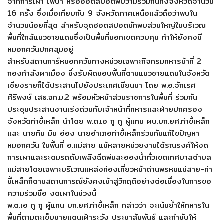
จากการเผา ไฟป่า หรือฮอตสปอตพบว่ามีรวมกันทั้งจังหวัดจำนวน
16 ครั้ง ซึ่งเมื่อเทียบกับ 9 จังหวัดภาคเหนือแล้วถือว่าพบใน
จำนวนน้อยที่สุด สำหรับจุดฮอตสปอตมักพบส่วนใหญ่ในบริเวณ
พื้นที่ใกล้แนวชายแดนซึ่งเป็นพื้นที่นอกเขตควบคุม ทำให้ยังคงมี
หมอกควันปกคลุมอยู่
สำหรับสถานการ์หมอกควันทางหน่วยเฉพาะกิจกรมทหารม้าที่ 2
กองกำลังผาเมือง ซึ่งรับผิดชอบพื้นที่ตามแนวชายแดนในจังหวัด
เชียงรายก็ได้ประสานไปยังประเทศเมียนมา โดย พ.อ.จักเรศ
ศิริพงษ์ เสธ.ฉก.ม.2 พร้อมหัวหน้าส่วนราชการในพื้นที่ ร่วมกัน
ประชุมประสานงานเร่งด่วนกับเจ้าหน้าที่ทหารและฝ่ายปกครอง
จังหวัดท่าขี้เหล็ก นำโดย พ.ต.เอ กู กู ผู้แทน ผบ.บก.ยศ.ท่าขี้เหล็ก
และ นายทิน มิน อ่อง นายอำเภอท่าขี้เหล็กร่วมกันแก้ไขปัญหา
หมอกควัน ในพื้นที่ อ.แม่สาย แม้หลายหน่วยงานได้รณรงค์ให้งด
การเผาและระดมรถดับเพลิงฉีดพ่นละอองน้ำทั่วเขตเทศบาลตำบล
แม่สายโดยเฉพาะบริเวณแหล่งท่องเที่ยวหน้าด่านพรหมแม่สาย-ท่า
ขี้เหล็กก็ตามสถานการณ์ยังคงเข้าสู่วิกฤติอย่างต่อเนื่องในการขอ
ความร่วมมือ งดเผาในช่วงนี้
พ.ต.เอ กู กู ผู้แทน บก.ยศ.ท่าขี้เหล็ก กล่าวว่า จะเน้นย้ำให้ทหารใน
พื้นที่ตามตะเข็บชายแดนเฝ้าระวัง ประชาสัมพันธ์ และกำชับให้