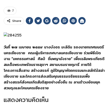
7
Share
วันที่ ๒๗ เมษายน ๒๕๕๙
นางบังอร มะลิดิน รองนายกเทศมนตรี
นครเชียงราย
คณะผู้บริหารเทศบาลนครเชียงราย ร่วมพิธีเปิด
งาน “มหกรรมศาสน์ ศิลป์ ถิ่นพญามังราย” เพื่อเฉลิมพระเกียรติ
สมเด็จพระเทพรัตนราชสุดาฯ สยามบรมราชกุมารี ภายใต้
โครงการสืบสาน สร้างสรรค์ ภูมิปัญญาหัตถกรรมแกะสลักไม้สล่า
เชียงราย และโครงการส่งเสริมคุณธรรมจริยธรรมเพื่อ
สร้างสรรค์สังคมเกิดสันติสุขอย่างยั่งยืน ณ ลานรำวงย้อนยุค
สวนตุงและโคมนครเชียงราย
แสดงความคิดเห็น