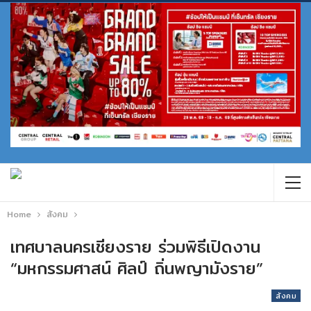
Home
สังคม
เทศบาลนครเชียงราย ร่วมพิธีเปิดงาน
“มหกรรมศาสน์ ศิลป์ ถิ่นพญามังราย”
สังคม