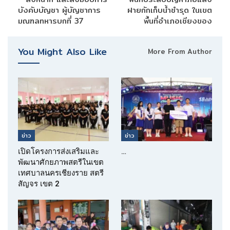
บังคับบัญชา ผู้บัญชาการ
ฝายกักเก็บน้ำชำรุด ในเขต
มณฑลทหารบกที่ 37
พื้นที่อำเภอเชียงของ
You Might Also Like
More From Author
ข่าว
ข่าว
เปิดโครงการส่งเสริมและ
…
พัฒนาศักยภาพสตรีในเขต
เทศบาลนครเชียงราย สตรี
สัญจร เขต 2