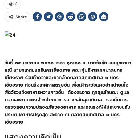
8
Share
วันที่ ๒๔ มกราคม ๒๕๖๐ เวลา ๑๗.๐๐ น. นายวันชัย จงสุทธานา
มณี นายกเทศมนตรีนครเชียงราย คณะผู้บริหารเทศบาลนคร
เชียงราย ร่วมทำความสะอาดล้างตลาดสดเทศบาล ๑ นคร
เชียงราย ก่อนถึงเทศกาลตรุษจีน เพื่อเฝ้าระวังแผงจำหน่ายเนื้อ
สัตว์รวมถึงอาหารหวานคาวอื่น ต้องสะอาด ถูกสุขลักษณะ ดูแล
ความสะอาดแผงจำหน่ายอาหารตามหลักสุขาภิบาล
รวมถึงการ
ตรวจสอบความปลอดภัยของอาหาร และรณรงค์ให้ประชาชนรับ
ประทานอาหารปรุงสุก สะอาด
ณ ตลาดสดเทศบาล ๑ นคร
เชียงราย
แสดงความคิดเห็น