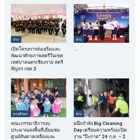
ข่าว
ข่าว
เปิดโครงการส่งเสริมและ
…
พัฒนาศักยภาพสตรีในเขต
เทศบาลนครเชียงราย สตรี
สัญจร เขต 2
การศึกษา
ข่าว
คณะกรรมาธิการงบ
ผนึกกำลัง Big Cleaning
ประมาณลงพื้นที่เยี่ยมชม
Day เตรียมความพร้อมเปิด
ศูนย์สันตาลเหลืองและ
งาน “ป๊ะกาด” 24 ก.ค. – 2