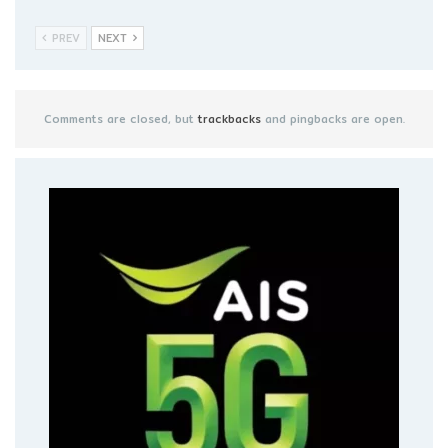
PREV
NEXT
Comments are closed, but
trackbacks
and pingbacks are open.