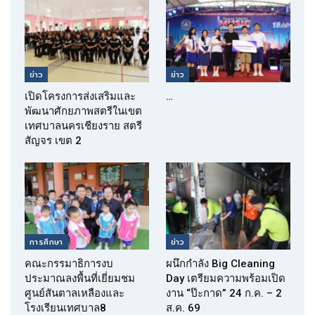
ข่าว
ข่าว
เปิดโครงการส่งเสริมและ
…
พัฒนาศักยภาพสตรีในเขต
เทศบาลนครเชียงราย สตรี
สัญจร เขต 2
การศึกษา
ข่าว
คณะกรรมาธิการงบ
ผนึกกำลัง Big Cleaning
ประมาณลงพื้นที่เยี่ยมชม
Day เตรียมความพร้อมเปิด
ศูนย์สันตาลเหลืองและ
งาน “ป๊ะกาด” 24 ก.ค. – 2
โรงเรียนเทศบาล8
ส.ค. 69