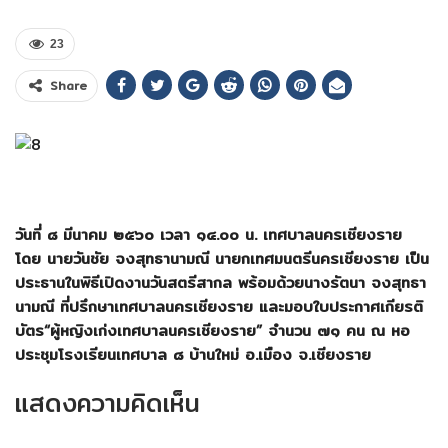
23
Share
วันที่ ๘ มีนาคม ๒๕๖๐ เวลา ๑๔.๐๐ น. เทศบาลนครเชียงราย
โดย นายวันชัย จงสุทธานามณี นายกเทศมนตรีนครเชียงราย เป็น
ประธานในพิธีเปิดงานวันสตรีสากล พร้อมด้วยนางรัตนา จงสุทธา
นามณี ที่ปรึกษาเทศบาลนครเชียงราย และมอบใบประกาศเกียรติ
บัตร
“
ผู้หญิงเก่งเทศบาลนครเชียงราย
”
จำนวน ๗๑ คน ณ หอ
ประชุมโรงเรียนเทศบาล ๘ บ้านใหม่ อ.เมือง จ.เชียงราย
แสดงความคิดเห็น