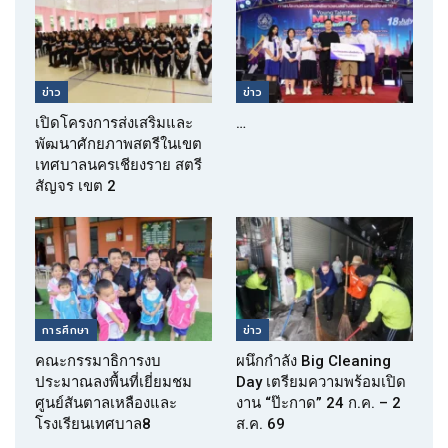
ข่าว
ข่าว
เปิดโครงการส่งเสริมและ
…
พัฒนาศักยภาพสตรีในเขต
เทศบาลนครเชียงราย สตรี
สัญจร เขต 2
การศึกษา
ข่าว
คณะกรรมาธิการงบ
ผนึกกำลัง Big Cleaning
ประมาณลงพื้นที่เยี่ยมชม
Day เตรียมความพร้อมเปิด
ศูนย์สันตาลเหลืองและ
งาน “ป๊ะกาด” 24 ก.ค. – 2
โรงเรียนเทศบาล8
ส.ค. 69