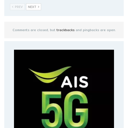
PREV
NEXT
Comments are closed, but
trackbacks
and pingbacks are open.