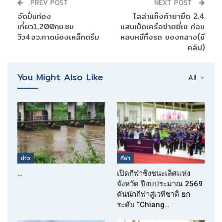
PREV POST
NEXT POST
จัดปั่นท่อง
ไลล่าแก๊งค้ายายึด 2.4
เที่ยว1,200กม.ชม
แสนเม็ดเครือข่ายยี่เซ ก่อน
วิว4จว.คาดน่องเหล็กตรึม
หลบหนีทิ้งรถ ของกลาง(มี
คลิป)
You Might Also Like
All
ข่าว
กีฬา
…
เปิดกีฬาชิงชนะเลิศแห่ง
จังหวัด ปีงบประมาณ 2569
ดันนักกีฬาสู่เวทีชาติ ยก
ระดับ “Chiang…