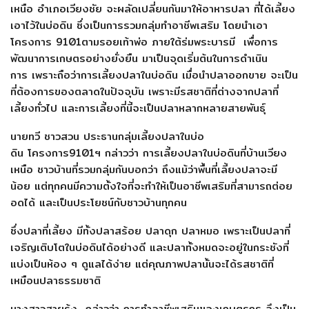
เหนือ
อำเภอเวียงชัย
จะผลัดเปลี่ยนกันมาให้อาหารปลา
ที่ได้เลี้ยง
เอาไว้ในบ่อดิน
ซึ่งเป็นการรวมกลุ่มทำอาชีพเสริม
โดยนำเอา
โครงการ
9101
ตามรอยเท้าพ่อ
ภายใต้ร่มพระบารมี
เพื่อการ
พัฒนาการเกษตรอย่างยั่งยืน มาเป็นจุดเริ่มต้นในการดำเนิน
การ
เพราะถือว่าการเลี้ยงปลาในบ่อดิน
เมื่อนำปลาออกขาย
จะเป็น
ที่ต้องการของตลาดในปัจจุบัน
เพราะมีรสชาติที่ต่างจากปลาที่
เลี้ยงทั่วไป
และการเลี้ยงที่นี้จะเป็นปลาหลากหลายสายพันธุ์
นายทวี
ชาวสวน
ประธานกลุ่มเลี้ยงปลาในบ่อ
ดิน
โครงการ
9101
ฯ
กล่าวว่า
การเลี้ยงปลาในบ่อดินที่บ้านเวียง
เหนือ
ชาวบ้านที่รวมกลุ่มกันบอกว่า
ถึงแม้ว่าพื้นที่เลี้ยงปลาจะมี
น้อย
แต่ทุกคนมีความตั้งใจที่จะทำให้เป็นอาชีพเสริมที่สามารถต่อย
อดได้
และเป็นประโยชน์กับชาวบ้านทุกคน
ซึ่งปลาที่เลี้ยง
มีทั้งปลาสร้อย
ปลาดุก
ปลาหมอ
เพราะเป็นปลาที่
เจริญเติบโตในบ่อดินได้อย่างดี
และปลาทั้งหมดจะอยู่ในกระชังที่
แบ่งเป็นห้อง
ๆ
ดูแลได้ง่าย
แต่คุณภาพปลานั้นจะได้รสชาติที่
เหมือนปลาธรรมชาติ
นางสาวสายรุ้ง
กล่าวว่า
การทำอาชีพเสริมของเกษตรกร
จึงเป็น