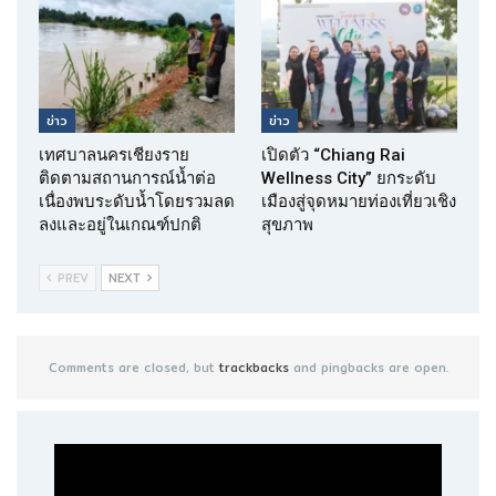
ข่าว
ข่าว
เทศบาลนครเชียงราย
เปิดตัว “Chiang Rai
ติดตามสถานการณ์น้ำต่อ
Wellness City” ยกระดับ
เนื่องพบระดับน้ำโดยรวมลด
เมืองสู่จุดหมายท่องเที่ยวเชิง
ลงและอยู่ในเกณฑ์ปกติ
สุขภาพ
PREV
NEXT
Comments are closed, but
trackbacks
and pingbacks are open.