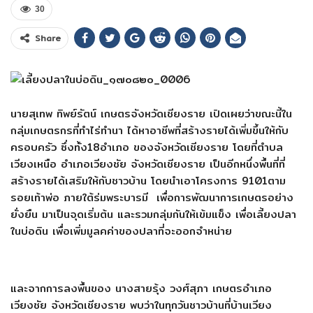
30
Share
นายสุเทพ
ทิพย์รัตน์
เกษตรจังหวัดเชียงราย
เปิดเผยว่าขณะนี้ใน
กลุ่มเกษตรกรที่ทำไร่ทำนา
ได้หาอาชีพที่สร้างรายได้เพิ่มขึ้นให้กับ
ครอบครัว
ซึ่งทั้ง
18
อำเภอ
ของจังหวัดเชียงราย
โดยที่ตำบล
เวียงเหนือ
อำเภอเวียงชัย
จังหวัดเชียงราย
เป็นอีกหนึ่งพื้นที่ที่
สร้างรายได้เสริมให้กับชาวบ้าน
โดยนำเอาโครงการ
9101
ตาม
รอยเท้าพ่อ
ภายใต้ร่มพระบารมี
เพื่อการพัฒนาการเกษตรอย่าง
ยั่งยืน
มาเป็นจุดเริ่มต้น
และรวมกลุ่มกันให้เข้มแข็ง
เพื่อเลี้ยงปลา
ในบ่อดิน
เพื่อเพิ่มมูลคค่าของปลาที่จะออกจำหน่าย
และจากการลงพื้นของ
นางสายรุ้ง
วงศ์สุภา
เกษตรอำเภอ
เวียงชัย
จังหวัดเชียงราย
พบว่าในทุกวันชาวบ้านที่บ้านเวียง