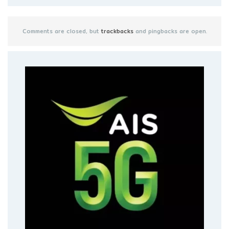
Comments are closed, but
trackbacks
and pingbacks are open.