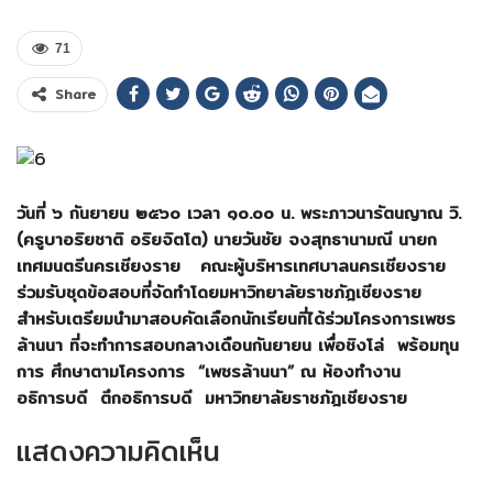
71
Share
วันที่ ๖ กันยายน ๒๕๖๐ เวลา ๑๐.๐๐ น.
พระภาวนารัตนญาณ วิ.
(ครูบาอริยชาติ อริยจิตโต) นายวันชัย จงสุทธานามณี นายก
เทศมนตรีนครเชียงราย คณะผู้บริหารเทศบาลนครเชียงราย
ร่วมรับชุดข้อสอบที่จัดทำโดยมหาวิทยาลัยราชภัฎเชียงราย
สำหรับเตรียมนำมาสอบคัดเลือกนักเรียนที่ได้ร่วมโครงการเพชร
ล้านนา ที่จะทำการสอบกลางเดือนกันยายน เพื่อชิงโล่ พร้อมทุน
การ ศึกษาตามโครงการ
“
เพชรล้านนา
”
ณ ห้องทำงาน
อธิการบดี ตึกอธิการบดี มหาวิทยาลัยราชภัฎเชียงราย
แสดงความคิดเห็น