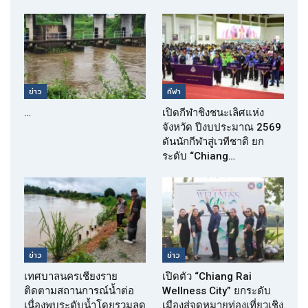
ข่าว
กีฬา
…
เปิดกีฬาชิงชนะเลิศแห่ง
จังหวัด ปีงบประมาณ 2569
ดันนักกีฬาสู่เวทีชาติ ยก
ระดับ “Chiang…
ข่าว
ข่าว
เทศบาลนครเชียงราย
เปิดตัว “Chiang Rai
ติดตามสถานการณ์น้ำต่อ
Wellness City” ยกระดับ
เนื่องพบระดับน้ำโดยรวมลด
เมืองสู่จุดหมายท่องเที่ยวเชิง