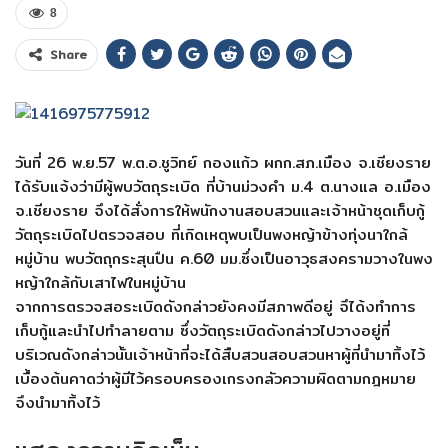
8
Share
วันที่ 26 พ.ย.57 พ.ต.อ.ชูวิทย์ กองแก้ว ผกก.สภ.เมือง จ.เชียงราย
ได้รับแจ้งว่ามีผู้พบวัตถุระเบิด ที่บ้านม่วงคำ ม.4 ต.นางแล อ.เมือง
จ.เชียงราย จึงได้สั่งการให้พนักงานสอบสวนและเจ้าหน้าชุดเก็บกู้
วัตถุระเบิดไปตรวจสอบ ที่เกิดเหตุพบเป็นพงหญ้าข้างทุ่งนาใกล้
หมู่บ้าน พบวัตถุกระสุนปืน ค.60 มม.ซึ่งเป็นอาวุธสงครามวางในพง
หญ้าใกล้กับเสาไฟในหมู่บ้าน
จากการตรวจสอระเบิดดังกล่าวยังคงมีสภาพดีอยู่ จึได้งทำการ
เก็บกู้และนำไปทำลายตาม ซึ่งวัตถุระเบิดดังกล่าวไปวางอยู่ที่
บริเวณดังกล่าวนั้นเจ้าหน้าที่จะได้สืบสวนสอบสวนหาผู้ที่นำมาทิ้งไว้
เบื้องต้นคาดว่าผู้มีไว้ครอบครองเกรงกลัวความผิดตามกฎหมาย
จึงนำมาทิ้งไว้