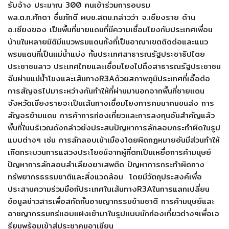
รับจ้าง ประมาณ 300 คนเข้าร่วมการอบรม
พล.ต.ท.ศักดา ชื่นภักดี ผบช.สตม.กล่าวว่า จ.เชียงราย ด้าน
อ.เชียงของ เป็นพื้นที่ชายแดนที่มีความเชื่อมโยงกับประเทศเพื่อน
บ้านในหลายมิติมีแนวพรมแดนทั้งที่เป็นอาณาเขตติดต่อและแนว
พรมแดนที่เป็นแม่น้ำแบ่ง กั้นประเทศสาธารณรัฐประชาธิปไตย
ประชาชนลาว ประเทศไทยและเชื่อมโยงไปถึงสาธารณรัฐประชาชน
จีนผ่านแม่น้ำโขงและเส้นทางR3Aด้วยสภาพภูมิประเทศที่เอื้อต่อ
การสัญจรไปมาระหว่างกันทำให้ที่ผ่านมานอกจากพื้นที่ชายแดน
จังหวัดเชียงรายจะเป็นเส้นทางเชื่อมโยงการคมนาคมขนส่ง การ
สัญจรข้ามแดน การค้าการท่องเที่ยวและการลงทุนอันสำคัญแล้ว
พื้นที่ในบริเวณดังกล่าวยังประสบปัญหาการลักลอบกระทำผิดในรูป
แบบต่างๆ เช่น การลักลอบเข้าเมืองโดยผิดกฎหมายอันมีส่วนทำให้
เกิดกระบวนการแสวงประโยชน์จากผู้ที่ตกเป็นเหยื่อการค้ามนุษย์
ปัญหาการลักลอบลำเลียงยาเสพติด ปัญหาการกระทำผิดทาง
ทรัพยากรธรรมชาติและสิ่งแวดล้อม โดยมีวัตถุประสงค์เพื่อ
ประสานความร่วมมือกัประเทศในเส้นทางR3Aในการแลกเปลี่ยน
ข้อมูลข่าวสารเพื่อสกัดกั้นอาชญากรรมข้ามชาติ การค้ามนุษย์และ
อาชญากรรมทร่แอบแฝงเข้ามาในรูปแบบนักท่องเที่ยวต่างๆเพื่อเจ
รียมพร้อมเข้าสู่ประชาคมอาเซียน