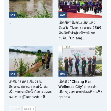
ข่าว
กีฬา
…
เปิดกีฬาชิงชนะเลิศแห่ง
จังหวัด ปีงบประมาณ 2569
ดันนักกีฬาสู่เวทีชาติ ยก
ระดับ “Chiang…
ข่าว
ข่าว
เทศบาลนครเชียงราย
เปิดตัว “Chiang Rai
ติดตามสถานการณ์น้ำต่อ
Wellness City” ยกระดับ
เนื่องพบระดับน้ำโดยรวมลด
เมืองสู่จุดหมายท่องเที่ยวเชิง
ลงและอยู่ในเกณฑ์ปกติ
สุขภาพ
PREV
NEXT