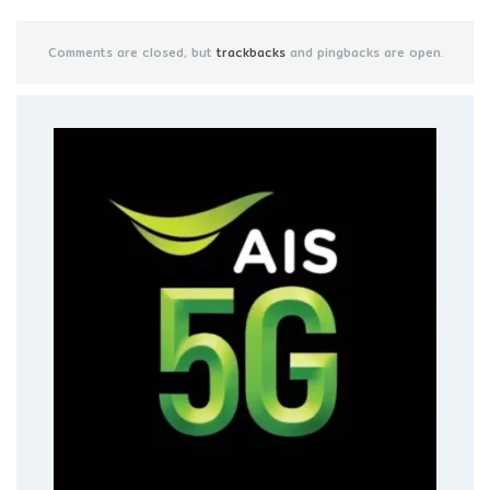
Comments are closed, but
trackbacks
and pingbacks are open.