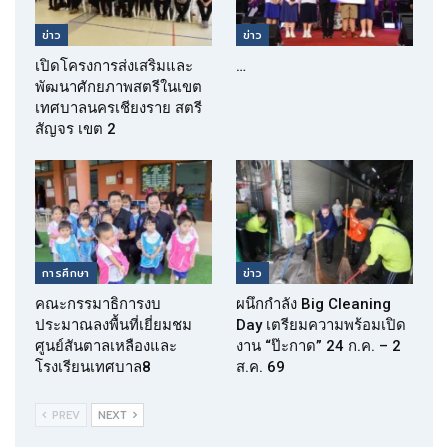
ข่าว
ข่าว
เปิดโครงการส่งเสริมและ
…
พัฒนาศักยภาพสตรีในเขต
เทศบาลนครเชียงราย สตรี
สัญจร เขต 2
การศึกษา
ข่าว
คณะกรรมาธิการงบ
ผนึกกำลัง Big Cleaning
ประมาณลงพื้นที่เยี่ยมชม
Day เตรียมความพร้อมเปิด
ศูนย์สันตาลเหลืองและ
งาน “ป๊ะกาด” 24 ก.ค. – 2
โรงเรียนเทศบาล8
ส.ค. 69
PREV
NEXT