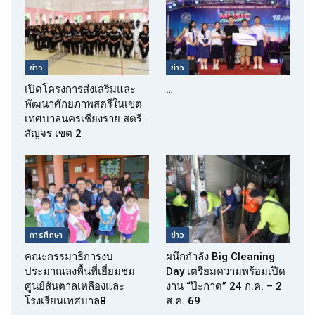
ข่าว
ข่าว
เปิดโครงการส่งเสริมและ
…
พัฒนาศักยภาพสตรีในเขต
เทศบาลนครเชียงราย สตรี
สัญจร เขต 2
การศึกษา
ข่าว
คณะกรรมาธิการงบ
ผนึกกำลัง Big Cleaning
ประมาณลงพื้นที่เยี่ยมชม
Day เตรียมความพร้อมเปิด
ศูนย์สันตาลเหลืองและ
งาน “ป๊ะกาด” 24 ก.ค. – 2
โรงเรียนเทศบาล8
ส.ค. 69