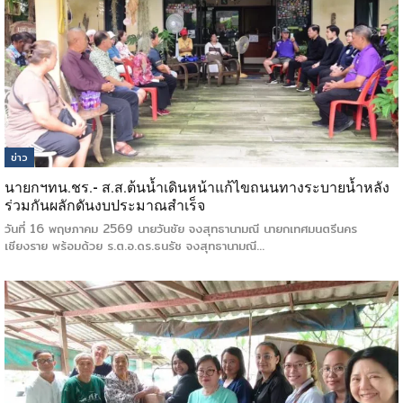
ข่าว
นายกฯทน.ชร.- ส.ส.ต้นน้ำเดินหน้าแก้ไขถนนทางระบายน้ำหลัง
ร่วมกันผลักดันงบประมาณสำเร็จ
วันที่ 16 พฤษภาคม 2569 นายวันชัย จงสุทธานามณี นายกเทศมนตรีนคร
เชียงราย พร้อมด้วย ร.ต.อ.ดร.ธนรัช จงสุทธานามณี…