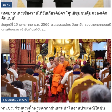
สังคม
เทศบาลนครเชียงรายได้รับเกียรติบัตร “ศูนย์ชุมชนคุ้มครองเด็ก
ต้นแบบ”
วันศุกร์ที่ 15 พฤษภาคม พ.ศ. 2569 น.ส.วรรณพัชร จินดาขัด รองนายกเทศมนตรี
นครเชียงราย เข้ารับเกียรติบัตร…
วัฒนธรรมประเพณี
ทน.ชร. ร่วมสรงน้ำพระคาถาฝนแสนห่าในงานประเพณีใส่ขัน